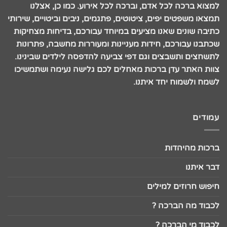
למצוא ברכה לכל אדם, וברכה לכל אירוע. כמו כן, אצלנו
תמצאו משפטים יפים, ציטוטים, פתגמים, ניבים וביטויים, שירותי
כתיבה שונים שאנו מציעים במיוחד עבורכם, בדיחות מצחיקות
שכתבנו עבורכם, חידות מעניינות ומעוררות מחשבה, פתרונות
לתשחצים ותשבצים וגם דפי צביעה להדפסה לילדים שבינינו.
צוות האתר עדן ברכות מאחלים לכם גלישה נעימה ושתמשיכו
לשמח ולשמוח יחד איתנו.
עמודים
ברכות מהיהדות
דבר איתנו
חיפוש חרוזים למילים
לכבוד מה הברכה ?
לכבוד מי הברכה ?