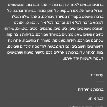
ברוכים הבאים לאתר עדן ברכות – אתר הברכות והמשפטים
הגדול בישראל. אנו השקענו על תוכן מקורי במיוחד וכתבנו כל
ברכה ומשפט בקפידה במיוחד עבורכם. באתר שלנו תוכלו
למצוא ברכה לכל אדם, וברכה לכל אירוע. כמו כן, אצלנו
תמצאו משפטים יפים, ציטוטים, פתגמים, ניבים וביטויים, שירותי
כתיבה שונים שאנו מציעים במיוחד עבורכם, בדיחות מצחיקות
שכתבנו עבורכם, חידות מעניינות ומעוררות מחשבה, פתרונות
לתשחצים ותשבצים וגם דפי צביעה להדפסה לילדים שבינינו.
צוות האתר עדן ברכות מאחלים לכם גלישה נעימה ושתמשיכו
לשמח ולשמוח יחד איתנו.
עמודים
ברכות מהיהדות
דבר איתנו