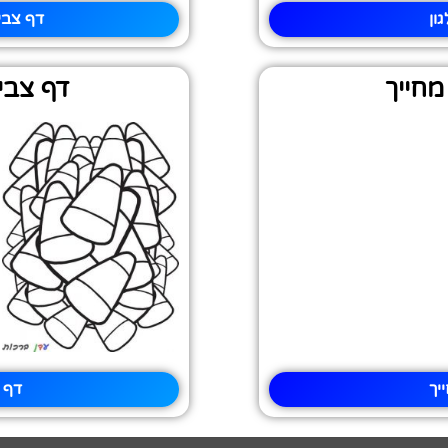
ון
דף צבי
מחייך
דף צבי
יך
דף 