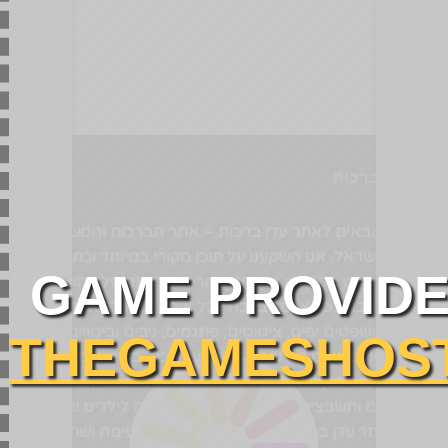
על עדן ברכות
ברוכים הבאים לאתר עדן ברכות – אתר הברכות והמשפטים
הגדול בישראל. אנו השקענו על תוכן מקורי במיוחד וכתבנו כל
ברכה ומשפט בקפידה במיוחד עבורכם. באתר שלנו תוכלו
למצוא ברכה לכל אדם, וברכה לכל אירוע. כמו כן, אצלנו
תמצאו משפטים יפים, ציטוטים, פתגמים, ניבים וביטויים, שירותי
כתיבה שונים שאנו מציעים במיוחד עבורכם, בדיחות מצחיקות
שכתבנו עבורכם, חידות מעניינות ומעוררות מחשבה, פתרונות
לתשחצים ותשבצים וגם דפי צביעה להדפסה לילדים שבינינו.
צוות האתר עדן ברכות מאחלים לכם גלישה נעימה ושתמשיכו