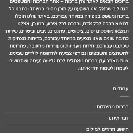
ברוכים הבאים לאתר עדן ברכות – אתר הברכות והמשפטים
הגדול בישראל. אנו השקענו על תוכן מקורי במיוחד וכתבנו כל
ברכה ומשפט בקפידה במיוחד עבורכם. באתר שלנו תוכלו
למצוא ברכה לכל אדם, וברכה לכל אירוע. כמו כן, אצלנו
תמצאו משפטים יפים, ציטוטים, פתגמים, ניבים וביטויים, שירותי
כתיבה שונים שאנו מציעים במיוחד עבורכם, בדיחות מצחיקות
שכתבנו עבורכם, חידות מעניינות ומעוררות מחשבה, פתרונות
לתשחצים ותשבצים וגם דפי צביעה להדפסה לילדים שבינינו.
צוות האתר עדן ברכות מאחלים לכם גלישה נעימה ושתמשיכו
לשמח ולשמוח יחד איתנו.
עמודים
ברכות מהיהדות
דבר איתנו
חיפוש חרוזים למילים