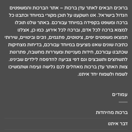
ברוכים הבאים לאתר עדן ברכות – אתר הברכות והמשפטים
הגדול בישראל. אנו השקענו על תוכן מקורי במיוחד וכתבנו כל
ברכה ומשפט בקפידה במיוחד עבורכם. באתר שלנו תוכלו
למצוא ברכה לכל אדם, וברכה לכל אירוע. כמו כן, אצלנו
תמצאו משפטים יפים, ציטוטים, פתגמים, ניבים וביטויים, שירותי
כתיבה שונים שאנו מציעים במיוחד עבורכם, בדיחות מצחיקות
שכתבנו עבורכם, חידות מעניינות ומעוררות מחשבה, פתרונות
לתשחצים ותשבצים וגם דפי צביעה להדפסה לילדים שבינינו.
צוות האתר עדן ברכות מאחלים לכם גלישה נעימה ושתמשיכו
לשמח ולשמוח יחד איתנו.
עמודים
ברכות מהיהדות
דבר איתנו