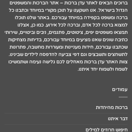
ברוכים הבאים לאתר עדן ברכות – אתר הברכות והמשפטים
הגדול בישראל. אנו השקענו על תוכן מקורי במיוחד וכתבנו כל
ברכה ומשפט בקפידה במיוחד עבורכם. באתר שלנו תוכלו
למצוא ברכה לכל אדם, וברכה לכל אירוע. כמו כן, אצלנו
תמצאו משפטים יפים, ציטוטים, פתגמים, ניבים וביטויים, שירותי
כתיבה שונים שאנו מציעים במיוחד עבורכם, בדיחות מצחיקות
שכתבנו עבורכם, חידות מעניינות ומעוררות מחשבה, פתרונות
לתשחצים ותשבצים וגם דפי צביעה להדפסה לילדים שבינינו.
צוות האתר עדן ברכות מאחלים לכם גלישה נעימה ושתמשיכו
לשמח ולשמוח יחד איתנו.
עמודים
ברכות מהיהדות
דבר איתנו
חיפוש חרוזים למילים