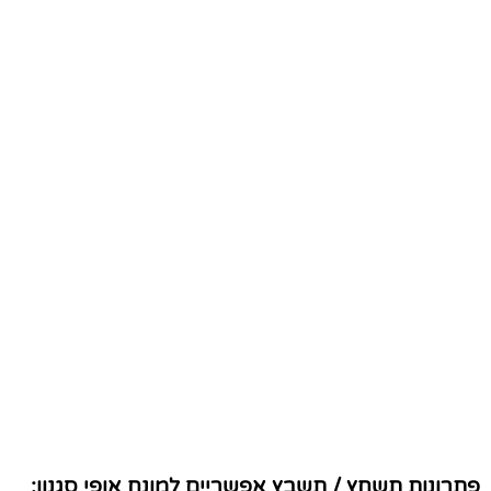
פתרונות תשחץ / תשבץ אפשריים למונח אופי סגנון: