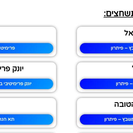
תשחצים:
אל
 – פיתרון
פרימיטי
יונק פר
 פיתרון
יונק פרימיטיבי
טובה
בץ – פיתרון
תא הנה