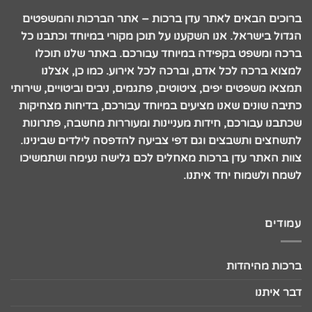
ברוכים הבאים לאתר עדן ברכות – אתר הברכות והמשפטים
הגדול בישראל. אנו השקענו על תוכן מקורי במיוחד וכתבנו כל
ברכה ומשפט בקפידה במיוחד עבורכם. באתר שלנו תוכלו
למצוא ברכה לכל אדם, וברכה לכל אירוע. כמו כן, אצלנו
תמצאו משפטים יפים, ציטוטים, פתגמים, ניבים וביטויים, שירותי
כתיבה שונים שאנו מציעים במיוחד עבורכם, בדיחות מצחיקות
שכתבנו עבורכם, חידות מעניינות ומעוררות מחשבה, פתרונות
לתשחצים ותשבצים וגם דפי צביעה להדפסה לילדים שבינינו.
צוות האתר עדן ברכות מאחלים לכם גלישה נעימה ושתמשיכו
לשמח ולשמוח יחד איתנו.
עמודים
ברכות מהיהדות
דבר איתנו