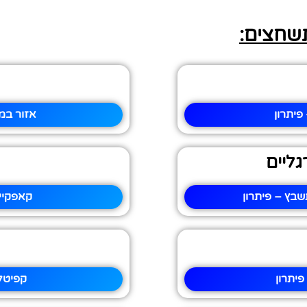
תשחצים:
פיתרון
אזור במ
גליים
שבץ – פיתרון
קאפקיי
פיתרון
קפיטל