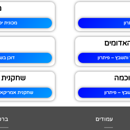
מ
ון
מכונית י
אדומים
תשבץ – פיתרון
דוכן בש
וכמה
שחקנית 
בץ – פיתרון
שחקנית אמריקאי
עמודים
ברכו