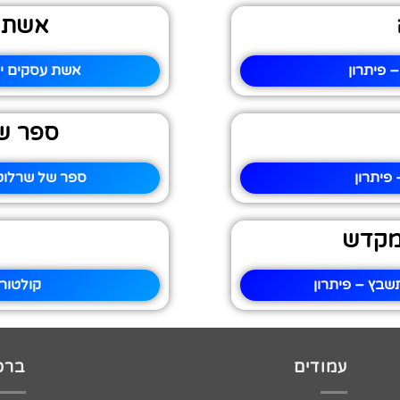
אשת 
 פיתרון
אשת עסקים יש
ספר ש
פיתרון
ספר של שרלוט
המקדש
שבץ – פיתרון
קולטור
עמודים
ברכו