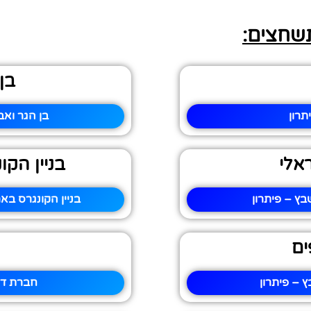
תשחצים:
בן
תרון
בן הגר וא
אלי
בניין הק
בץ – פיתרון
בניין הקונגרס בא
ים
 – פיתרון
חברת דל