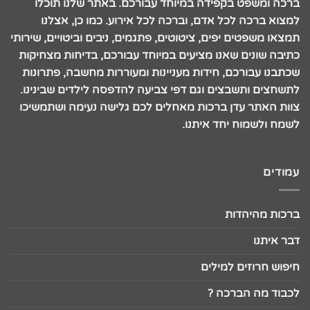
ברכה ומשפט בקפידה במיוחד עבורכם. באתר שלנו תוכלו
למצוא ברכה לכל אדם, וברכה לכל אירוע. כמו כן, אצלנו
תמצאו משפטים יפים, ציטוטים, פתגמים, ניבים וביטויים, שירותי
כתיבה שונים שאנו מציעים במיוחד עבורכם, בדיחות מצחיקות
שכתבנו עבורכם, חידות מעניינות ומעוררות מחשבה, פתרונות
לתשחצים ותשבצים וגם דפי צביעה להדפסה לילדים שבינינו.
צוות האתר עדן ברכות מאחלים לכם גלישה נעימה ושתמשיכו
לשמח ולשמוח יחד איתנו.
עמודים
ברכות מהיהדות
דבר איתנו
חיפוש חרוזים למילים
לכבוד מה הברכה ?