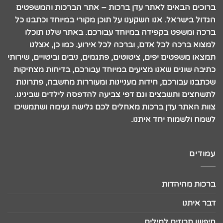
ברוכים הבאים לאתר עדן ברכות – אתר הברכות והמשפטים
הגדול בישראל. אנו השקענו על תוכן מקורי במיוחד וכתבנו כל
ברכה ומשפט בקפידה במיוחד עבורכם. באתר שלנו תוכלו
למצוא ברכה לכל אדם, וברכה לכל אירוע. כמו כן, אצלנו
תמצאו משפטים יפים, ציטוטים, פתגמים, ניבים וביטויים, שירותי
כתיבה שונים שאנו מציעים במיוחד עבורכם, בדיחות מצחיקות
שכתבנו עבורכם, חידות מעניינות ומעוררות מחשבה, פתרונות
לתשחצים ותשבצים וגם דפי צביעה להדפסה לילדים שבינינו.
צוות האתר עדן ברכות מאחלים לכם גלישה נעימה ושתמשיכו
לשמח ולשמוח יחד איתנו.
עמודים
ברכות מהיהדות
דבר איתנו
חיפוש חרוזים למילים