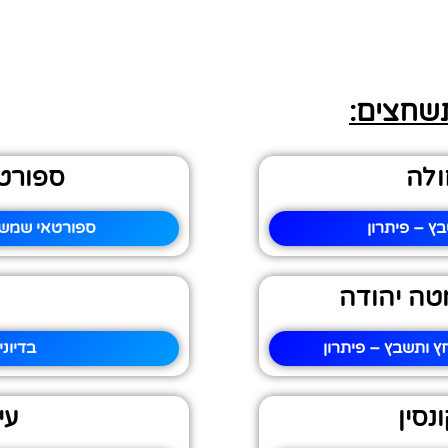
תשחצים:
ולה
ספורט
ץ – פיתרון
ספורטאי שמשח
טה יהודה
 ותשבץ – פיתרון
בדיונ
נסין
עי