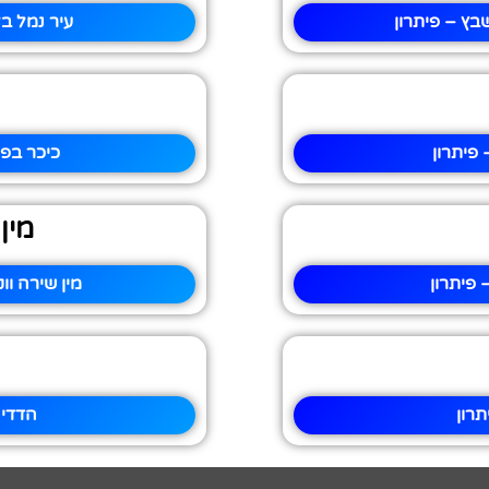
בץ – פיתרון
עיר נמל ב
פיתרון
כיכר בפר
מין
 פיתרון
מין שירה ו
רון
הדדי 