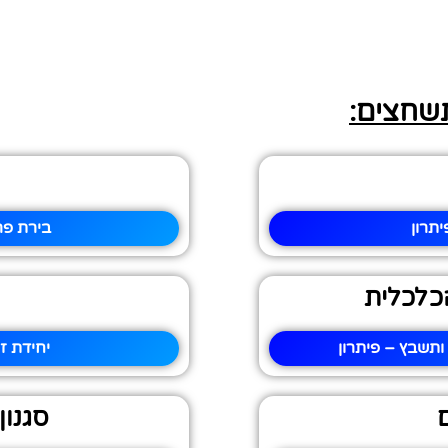
תשחצים:
תרון
בירת פר
כלכלית
תשבץ – פיתרון
יחידת ז
סגנון