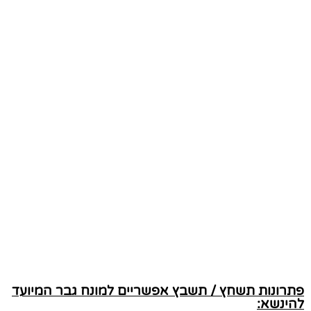
פתרונות תשחץ / תשבץ אפשריים למונח גבר המיועד
להינשא: