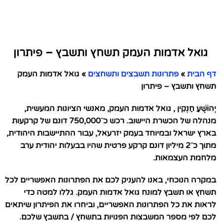
גואל אדמות העמק תשחץ ותשבץ – פיתרון
דף הבית
»
פתרונות תשבצים ותשחצים
»
גואל אדמות העמק
תשחץ ותשבץ – פיתרון
יְהוֹשֻׁעַ חַנְקִין , גואל אדמות העמק, מאנשי הציונות המעשית,
מנהלה של הכשרת היישוב. רכש כ⁻750,000 דונם של קרקעות
בארץ ישראל ובמיוחד בעמק יזרעאל, עבור ההתיישבות היהודית,
מתוך כ⁻2 מיליון דונם קרקע פרטית שהיו בבעלות יהודית ערב
מלחמת העצמאות.
במקרה הנוכחי, באנו להעניק לכם את הפתרונות האפשריים לכל
תשחץ או תשבץ למונח גואל אדמות העמק. גללו למטה כדי
לראות את כל הפתרונות האפשריים, וביחרו את הפיתרון שיתאים
לכם לפי מספר המשבצות הפנויות בתשחץ / בתשבץ שלכם.