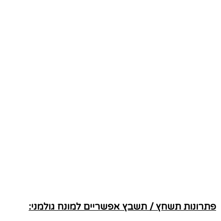
פתרונות תשחץ / תשבץ אפשריים למונח גולמני: