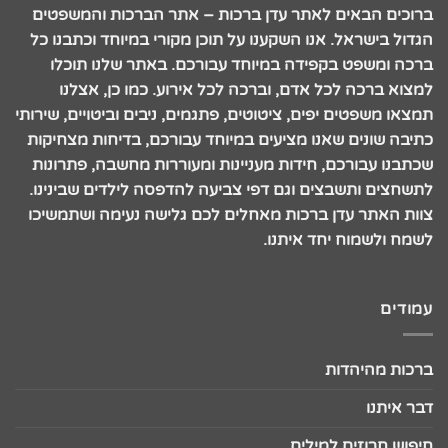
ברוכים הבאים לאתר עדן ברכות – אתר הברכות והמשפטים
הגדול בישראל. אנו השקענו על תוכן מקורי במיוחד וכתבנו כל
ברכה ומשפט בקפידה במיוחד עבורכם. באתר שלנו תוכלו
למצוא ברכה לכל אדם, וברכה לכל אירוע. כמו כן, אצלנו
תמצאו משפטים יפים, ציטוטים, פתגמים, ניבים וביטויים, שירותי
כתיבה שונים שאנו מציעים במיוחד עבורכם, בדיחות מצחיקות
שכתבנו עבורכם, חידות מעניינות ומעוררות מחשבה, פתרונות
לתשחצים ותשבצים וגם דפי צביעה להדפסה לילדים שבינינו.
צוות האתר עדן ברכות מאחלים לכם גלישה נעימה ושתמשיכו
לשמח ולשמוח יחד איתנו.
עמודים
ברכות מהיהדות
דבר איתנו
חיפוש חרוזים למילים