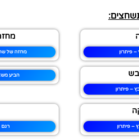
תשחצים:
ה
מחזה
– פיתרון
מחזה של שחק
יבש
הביע משא
ץ – פיתרון
ה
– פיתרון
רגם 