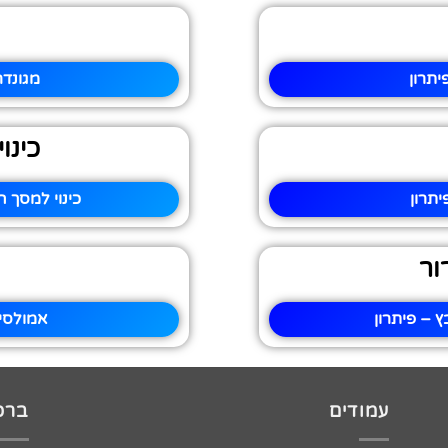
יתרון
מגונדר
כינו
יתרון
כינוי למסך 
ור
 – פיתרון
אמולסי
עמודים
ברכו