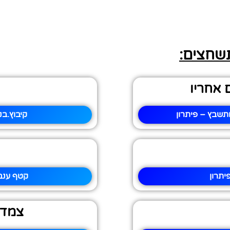
תשחצים:
 אחריו
תשבץ – פיתרון
קיבוץ.ב
תרון
קטף ענב
צמד 