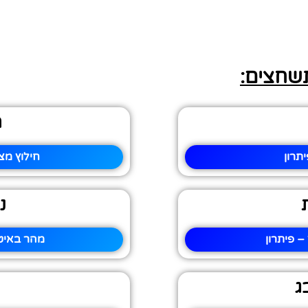
תשחצים:
ח
תרון
חילוץ מצ
נ
– פיתרון
מהר באיט
ג