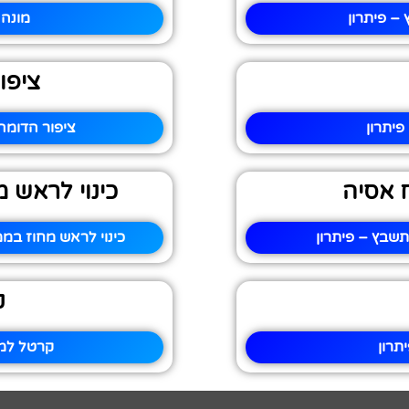
– פיתרון
מונה 
ציפו
יתרון
ציפור הדומה
 אסיה
כינוי לראש 
שבץ – פיתרון
כינוי לראש מחוז במ
ק
תרון
קרטל למש