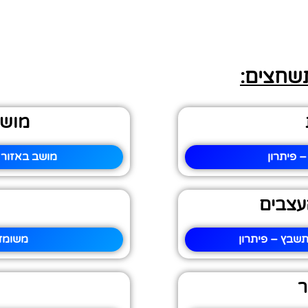
תשחצים:
מושב
 פיתרון
מושב באזור 
עצבים
שבץ – פיתרון
משומד
ר