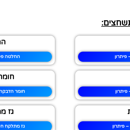
תשחצים:
הח
פיתרון
החלטה פסי
חומר
פיתרון
חומר הדבקה 
גז מ
– פיתרון
גז מתלקח חס