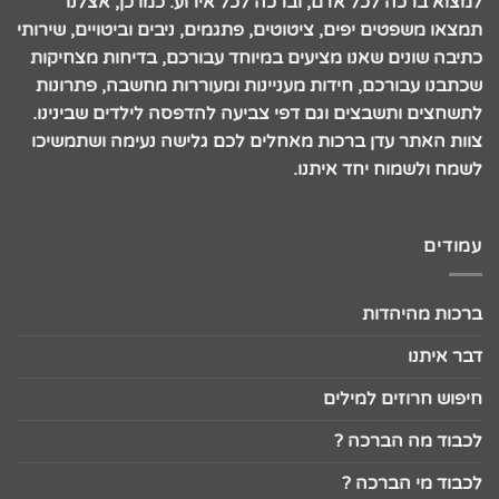
למצוא ברכה לכל אדם, וברכה לכל אירוע. כמו כן, אצלנו
תמצאו משפטים יפים, ציטוטים, פתגמים, ניבים וביטויים, שירותי
כתיבה שונים שאנו מציעים במיוחד עבורכם, בדיחות מצחיקות
שכתבנו עבורכם, חידות מעניינות ומעוררות מחשבה, פתרונות
לתשחצים ותשבצים וגם דפי צביעה להדפסה לילדים שבינינו.
צוות האתר עדן ברכות מאחלים לכם גלישה נעימה ושתמשיכו
לשמח ולשמוח יחד איתנו.
עמודים
ברכות מהיהדות
דבר איתנו
חיפוש חרוזים למילים
לכבוד מה הברכה ?
לכבוד מי הברכה ?