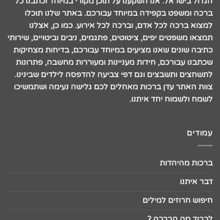
הגדול בישראל. אנו השקענו על תוכן מקורי במיוחד וכתבנו כל
ברכה ומשפט בקפידה במיוחד עבורכם. באתר שלנו תוכלו
למצוא ברכה לכל אדם, וברכה לכל אירוע. כמו כן, אצלנו
תמצאו משפטים יפים, ציטוטים, פתגמים, ניבים וביטויים, שירותי
כתיבה שונים שאנו מציעים במיוחד עבורכם, בדיחות מצחיקות
שכתבנו עבורכם, חידות מעניינות ומעוררות מחשבה, פתרונות
לתשחצים ותשבצים וגם דפי צביעה להדפסה לילדים שבינינו.
צוות האתר עדן ברכות מאחלים לכם גלישה נעימה ושתמשיכו
לשמח ולשמוח יחד איתנו.
עמודים
ברכות מהיהדות
דבר איתנו
חיפוש חרוזים למילים
לכבוד מה הברכה ?