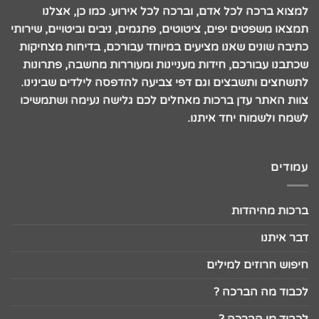
למצוא ברכה לכל אדם, וברכה לכל אירוע. כמו כן, אצלנו
תמצאו משפטים יפים, ציטוטים, פתגמים, ניבים וביטויים, שירותי
כתיבה שונים שאנו מציעים במיוחד עבורכם, בדיחות מצחיקות
שכתבנו עבורכם, חידות מעניינות ומעוררות מחשבה, פתרונות
לתשחצים ותשבצים וגם דפי צביעה להדפסה לילדים שבינינו.
צוות האתר עדן ברכות מאחלים לכם גלישה נעימה ושתמשיכו
לשמח ולשמוח יחד איתנו.
עמודים
ברכות מהיהדות
דבר איתנו
חיפוש חרוזים למילים
לכבוד מה הברכה ?
לכבוד מי הברכה ?