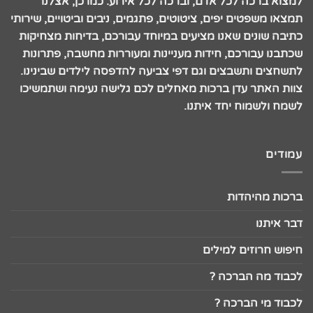
למצוא ברכה לכל אדם, וברכה לכל אירוע. כמו כן, אצלנו
תמצאו משפטים יפים, ציטוטים, פתגמים, ניבים וביטויים, שירותי
כתיבה שונים שאנו מציעים במיוחד עבורכם, בדיחות מצחיקות
שכתבנו עבורכם, חידות מעניינות ומעוררות מחשבה, פתרונות
לתשחצים ותשבצים וגם דפי צביעה להדפסה לילדים שבינינו.
צוות האתר עדן ברכות מאחלים לכם גלישה נעימה ושתמשיכו
לשמח ולשמוח יחד איתנו.
עמודים
ברכות מהיהדות
דבר איתנו
חיפוש חרוזים למילים
לכבוד מה הברכה ?
לכבוד מי הברכה ?