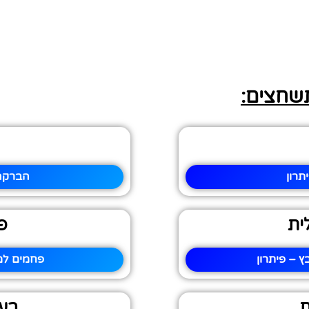
תשחצים:
תרון
הברקה 
ית
פ
 – פיתרון
פחמים למ
ת
בע