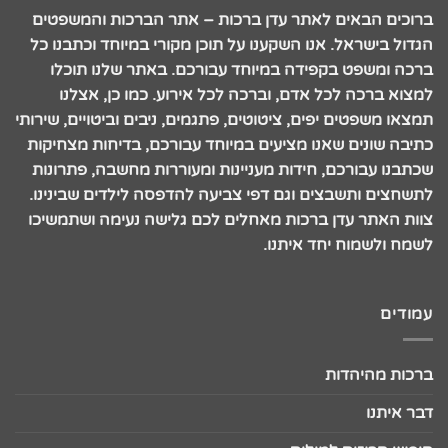
ברוכים הבאים לאתר עדן ברכות – אתר הברכות והמשפטים
הגדול בישראל. אנו השקענו על תוכן מקורי במיוחד וכתבנו כל
ברכה ומשפט בקפידה במיוחד עבורכם. באתר שלנו תוכלו
למצוא ברכה לכל אדם, וברכה לכל אירוע. כמו כן, אצלנו
תמצאו משפטים יפים, ציטוטים, פתגמים, ניבים וביטויים, שירותי
כתיבה שונים שאנו מציעים במיוחד עבורכם, בדיחות מצחיקות
שכתבנו עבורכם, חידות מעניינות ומעוררות מחשבה, פתרונות
לתשחצים ותשבצים וגם דפי צביעה להדפסה לילדים שבינינו.
צוות האתר עדן ברכות מאחלים לכם גלישה נעימה ושתמשיכו
לשמח ולשמוח יחד איתנו.
עמודים
ברכות מהיהדות
דבר איתנו