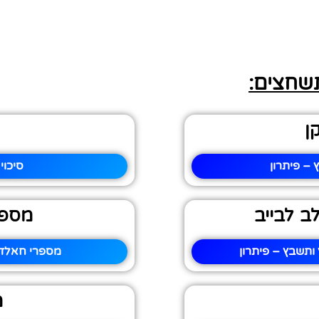
תשחצים:
ן
– פיתרון
סיכוי
 לבייב
מספר
תשבץ – פיתרון
מספרי חאלד ח
מ