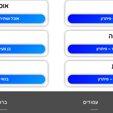
אוכ
פיתרון
אוכל ושתיה
ה
– פיתרון
בן צעי
 פיתרון
בנאי 
עמודים
ברכו