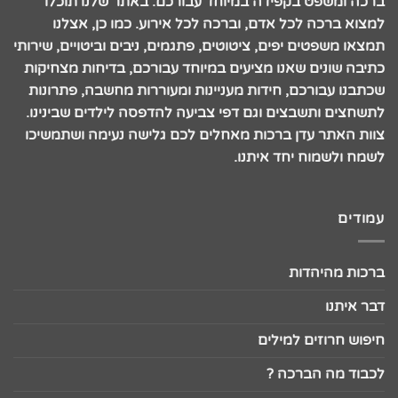
ברכה ומשפט בקפידה במיוחד עבורכם. באתר שלנו תוכלו
למצוא ברכה לכל אדם, וברכה לכל אירוע. כמו כן, אצלנו
תמצאו משפטים יפים, ציטוטים, פתגמים, ניבים וביטויים, שירותי
כתיבה שונים שאנו מציעים במיוחד עבורכם, בדיחות מצחיקות
שכתבנו עבורכם, חידות מעניינות ומעוררות מחשבה, פתרונות
לתשחצים ותשבצים וגם דפי צביעה להדפסה לילדים שבינינו.
צוות האתר עדן ברכות מאחלים לכם גלישה נעימה ושתמשיכו
לשמח ולשמוח יחד איתנו.
עמודים
ברכות מהיהדות
דבר איתנו
חיפוש חרוזים למילים
לכבוד מה הברכה ?