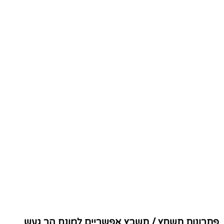
פתרונות תשחץ / תשבץ אפשריים למונח הר געש