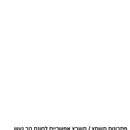
פתרונות תשחץ / תשבץ אפשריים למונח הר געש