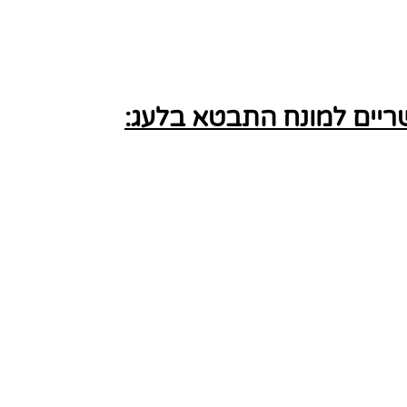
יים למונח התבטא בלעג: