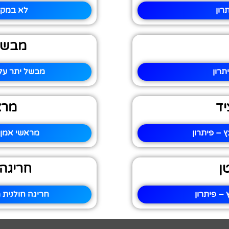
רון
לא במקר
מבשל
רון
מבשל יתר על
יד
מרא
 – פיתרון
מראשי אמן 
ן
חריגה 
 – פיתרון
חריגה חולנית 