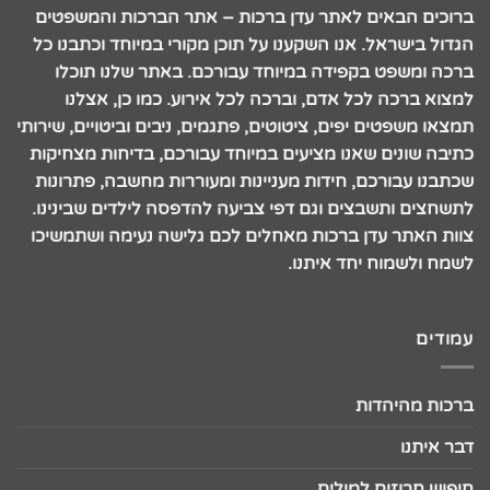
ברוכים הבאים לאתר עדן ברכות – אתר הברכות והמשפטים
הגדול בישראל. אנו השקענו על תוכן מקורי במיוחד וכתבנו כל
ברכה ומשפט בקפידה במיוחד עבורכם. באתר שלנו תוכלו
למצוא ברכה לכל אדם, וברכה לכל אירוע. כמו כן, אצלנו
תמצאו משפטים יפים, ציטוטים, פתגמים, ניבים וביטויים, שירותי
כתיבה שונים שאנו מציעים במיוחד עבורכם, בדיחות מצחיקות
שכתבנו עבורכם, חידות מעניינות ומעוררות מחשבה, פתרונות
לתשחצים ותשבצים וגם דפי צביעה להדפסה לילדים שבינינו.
צוות האתר עדן ברכות מאחלים לכם גלישה נעימה ושתמשיכו
לשמח ולשמוח יחד איתנו.
עמודים
ברכות מהיהדות
דבר איתנו
חיפוש חרוזים למילים