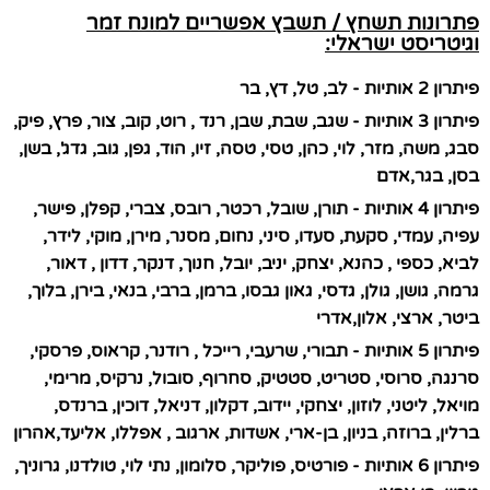
פתרונות תשחץ / תשבץ אפשריים למונח זמר
וגיטריסט ישראלי:
פיתרון 2 אותיות - לב, טל, דץ, בר
פיתרון 3 אותיות - שגב, שבת, שבן, רנד , רוט, קוב, צור, פרץ, פיק,
סבג, משה, מזר, לוי, כהן, טסי, טסה, זיו, הוד, גפן, גוב, גדג', בשן,
בסן, בגר,אדם
פיתרון 4 אותיות - תורן, שובל, רכטר, רובס, צברי, קפלן, פישר,
עפיה, עמדי, סקעת, סעדו, סיני, נחום, מסנר, מירן, מוקי, לידר,
לביא, כספי , כהנא, יצחק, יניב, יובל, חנוך, דנקר, דדון , דאור,
גרמה, גושן, גולן, גדסי, גאון גבסו, ברמן, ברבי, בנאי, בירן, בלוך,
ביטר, ארצי, אלון,אדרי
פיתרון 5 אותיות - תבורי, שרעבי, רייכל , רודנר, קראוס, פרסקי,
סרנגה, סרוסי, סטריט, סטטיק, סחרוף, סובול, נרקיס, מרימי,
מויאל, ליטני, לוזון, יצחקי, יידוב, דקלון, דניאל, דוכין, ברנדס,
ברלין, ברוזה, בניון, בן-ארי, אשדות, ארגוב , אפללו, אליעד,אהרון
פיתרון 6 אותיות - פורטיס, פוליקר, סלומון, נתי לוי, טולדנו, גרוניך,