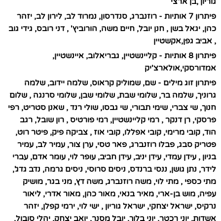
גוריון ,בן ארצי
פיתרון 7 אותיות - רוזנברג, סנדרסון, נמרוד לב, לירון לב, יזהר
כהן, יגאל בשן , חנן יובל, חיים משה, הורוביץ' , דני רובס, גידי גוב
, אביב גפן,אקשטיין
פיתרון 8 אותיות - קליינשטיין, גבריאלוב, איינשטיין,
אמדורסקי,אולארצ'יק
פיתרון זוג מילים - שם, שמוליק קראוס, שלמה יידוב, שלמה
גרוניך, שלמה בר, שלומי שבת, שלומי שבן, שלומי סרנגה , שלום
חנוך, שי צברי, שימי תבורי, שי גבסו, שולי רנד , שאנן סטריט, רפי
פרסקי, רן דנקר , רמי קליינשטיין, רמי פורטיס , רון שובל, רגב
הוד, קובי מרימי, קובי אפללו, קובי אוז , צביקה פיק, פיטר רוט,
פטריק סבג, פבלו רוזנברג, פאר טסי, ערן צור, עמיר לב, עמיר
בניון , עידן עמדי, עידן יניב, עידן חביב, עופר לוי, עומר אדם, עברי
לידר, נתן גושן, ננסי ברנדס, ניסים סרוסי, ניסים גרמה, נדב גדג',
מתי כספי , מתי לוי, משה רוזנברג, משה דץ, מני בגר, מושיק
עפיה, מוש בן-ארי, מאיר בנאי, מאור כהן, מאור אדרי, ליאור
נרקיס, ישראל יצחקי, ישראל גוריון , ישי לוי, ירמי קפלן, יזהר
אשדות, יוני רכטר, יוני בלוך, יובל מסנר, יואב יצחק, יהלי סובול,