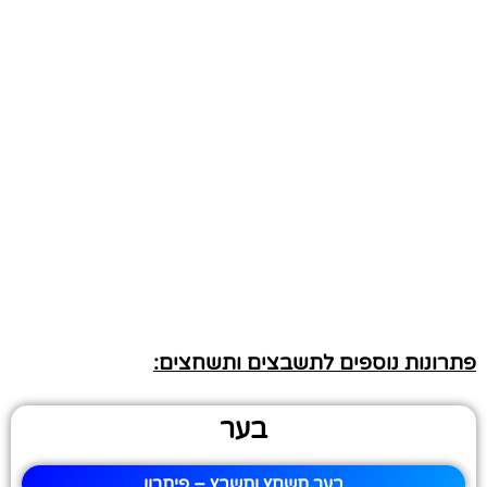
פתרונות נוספים לתשבצים ותשחצים:
בער
בער תשחץ ותשבץ – פיתרון