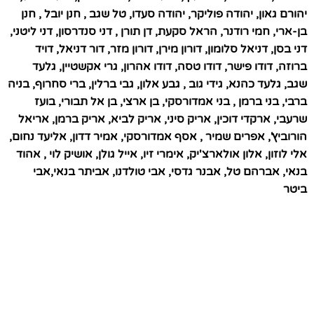
יהורם גאון, יהודה פוליקר, יהודה סעדו, טל שגב , חנן יובל , חנן
בן-ארי, חמי רודנר, הראל סקעת, דן תורן , דני סנדרסון, דני ליטני,
דני בסן, דניאל סלומון, דורון מירן, דורון מזר, דור דניאל, דויד
ברוזה, דודו פישר, דודו טסה, דודו אהרון, גרי אקשטיין, גלעד
שגב, גלעד כהנא, גידי גוב , גבע אלון, גבי ברלין, ברי סחרוף, בניה
ברבי, בני ברמן , בני אמדורסקי, בן ארצי, בן אל תבורי, בועז
שרעבי, ארקדי דוכין, אריק סיני, אריק לביא, אריק ברמן, אריאל
הורוביץ', אפרים שמיר , אסף אמדורסקי, אמיר דדון, אליעד נחום,
אלי לוזון, אלון אולארצ'יק, אימרי זיו, אייל גולן, אושיק לוי , אהוד
בנאי, אברהם טל, אבנר גדסי, אבי טולדנו, אביתר בנאי,אבי
ביטר