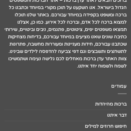
ברוכים הבאים לאתר עדן ברכות – אתר הברכות והמשפטים
הגדול בישראל. אנו השקענו על תוכן מקורי במיוחד וכתבנו כל
ברכה ומשפט בקפידה במיוחד עבורכם. באתר שלנו תוכלו
למצוא ברכה לכל אדם, וברכה לכל אירוע. כמו כן, אצלנו
תמצאו משפטים יפים, ציטוטים, פתגמים, ניבים וביטויים, שירותי
כתיבה שונים שאנו מציעים במיוחד עבורכם, בדיחות מצחיקות
שכתבנו עבורכם, חידות מעניינות ומעוררות מחשבה, פתרונות
לתשחצים ותשבצים וגם דפי צביעה להדפסה לילדים שבינינו.
צוות האתר עדן ברכות מאחלים לכם גלישה נעימה ושתמשיכו
לשמח ולשמוח יחד איתנו.
עמודים
ברכות מהיהדות
דבר איתנו
חיפוש חרוזים למילים