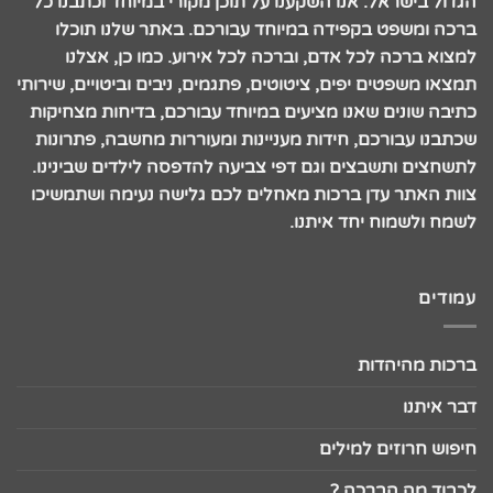
הגדול בישראל. אנו השקענו על תוכן מקורי במיוחד וכתבנו כל
ברכה ומשפט בקפידה במיוחד עבורכם. באתר שלנו תוכלו
למצוא ברכה לכל אדם, וברכה לכל אירוע. כמו כן, אצלנו
תמצאו משפטים יפים, ציטוטים, פתגמים, ניבים וביטויים, שירותי
כתיבה שונים שאנו מציעים במיוחד עבורכם, בדיחות מצחיקות
שכתבנו עבורכם, חידות מעניינות ומעוררות מחשבה, פתרונות
לתשחצים ותשבצים וגם דפי צביעה להדפסה לילדים שבינינו.
צוות האתר עדן ברכות מאחלים לכם גלישה נעימה ושתמשיכו
לשמח ולשמוח יחד איתנו.
עמודים
ברכות מהיהדות
דבר איתנו
חיפוש חרוזים למילים
לכבוד מה הברכה ?