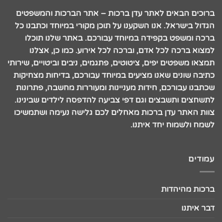
ברוכים הבאים לאתר עדן ברכות – אתר הברכות והמשפטים
הגדול בישראל. אנו השקענו על תוכן מקורי במיוחד וכתבנו כל
ברכה ומשפט בקפידה במיוחד עבורכם. באתר שלנו תוכלו
למצוא ברכה לכל אדם, וברכה לכל אירוע. כמו כן, אצלנו
תמצאו משפטים יפים, ציטוטים, פתגמים, ניבים וביטויים, שירותי
כתיבה שונים שאנו מציעים במיוחד עבורכם, בדיחות מצחיקות
שכתבנו עבורכם, חידות מעניינות ומעוררות מחשבה, פתרונות
לתשחצים ותשבצים וגם דפי צביעה להדפסה לילדים שבינינו.
צוות האתר עדן ברכות מאחלים לכם גלישה נעימה ושתמשיכו
לשמח ולשמוח יחד איתנו.
עמודים
ברכות מהיהדות
דבר איתנו