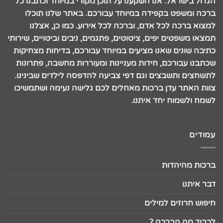
הגדול בישראל. אנו השקענו על תוכן מקורי במיוחד וכתבנו כל
ברכה ומשפט בקפידה במיוחד עבורכם. באתר שלנו תוכלו
למצוא ברכה לכל אדם, וברכה לכל אירוע. כמו כן, אצלנו
תמצאו משפטים יפים, ציטוטים, פתגמים, ניבים וביטויים, שירותי
כתיבה שונים שאנו מציעים במיוחד עבורכם, בדיחות מצחיקות
שכתבנו עבורכם, חידות מעניינות ומעוררות מחשבה, פתרונות
לתשחצים ותשבצים וגם דפי צביעה להדפסה לילדים שבינינו.
צוות האתר עדן ברכות מאחלים לכם גלישה נעימה ושתמשיכו
לשמח ולשמוח יחד איתנו.
עמודים
ברכות מהיהדות
דבר איתנו
חיפוש חרוזים למילים
לכבוד מה הברכה ?