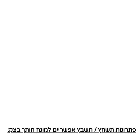
פתרונות תשחץ / תשבץ אפשריים למונח חותך בצק: