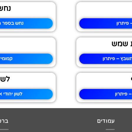
נחש 
פיתרון
נחש בספר הג
ת שמש
שבץ – פיתרון
קמומיל
לשון
 פיתרון
לשון יהודי 
עמודים
ברכו