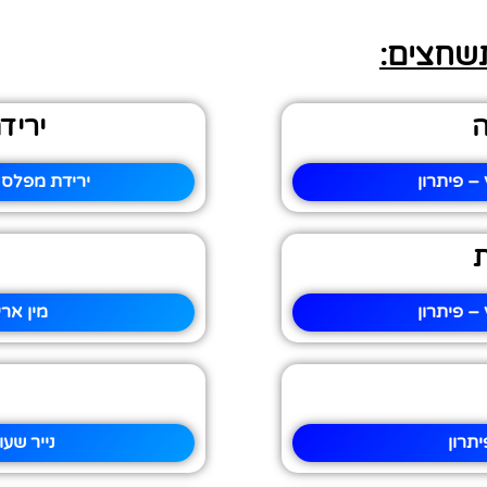
תשחצים:
ה
יריד
 פיתרון
ירידת מפלס 
 פיתרון
מין אר
תרון
נייר שע