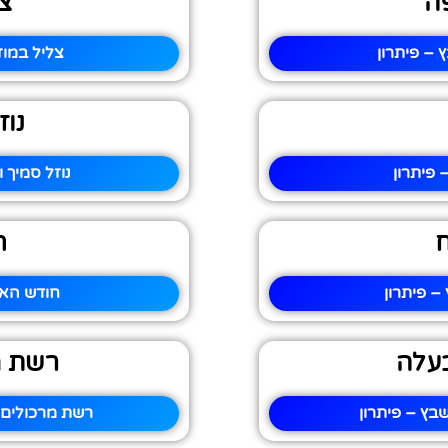
פה
צ
 – פיתרון
צליל במוז
נוז
פיתרון
נוזל סמיך 
ח
 פיתרון
חודש האב
עלה
רשת מ
ץ – פיתרון
רשת מרכולים 