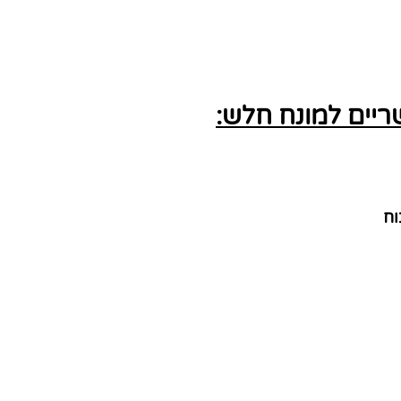
יים למונח חלש:
וח