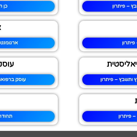
ץ – פיתרון
כן ת
א
פיתרון
ארגומנטצ
יאליסטית
עוסק
 ותשבץ – פיתרון
עוסק ברפואת
 פיתרון
תהודה