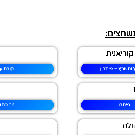
תשחצים:
וריאנית
 ותשבץ – פיתרון
קורת ע
 פיתרון
ניב פתג
ולה