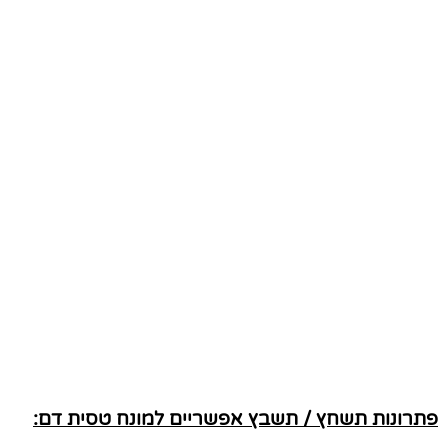
פתרונות תשחץ / תשבץ אפשריים למונח טסית דם: