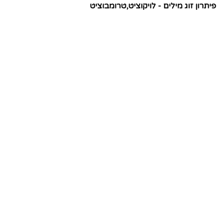
פיתרון זוג מילים - לויקוציט,טרומבוציט