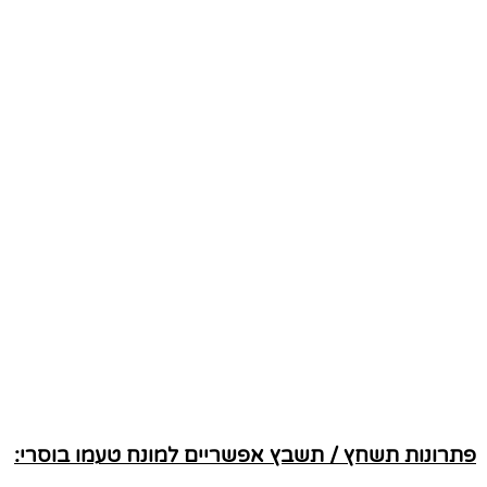
פתרונות תשחץ / תשבץ אפשריים למונח טעמו בוסרי: