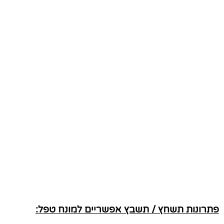
פתרונות תשחץ / תשבץ אפשריים למונח טפל: